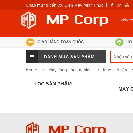
Chào mừng đến với Điện Máy Minh Phúc
Máy v
GIAO HÀNG TOÀN QUỐC
HỖ 
DANH MỤC SẢN PHẨM
Home
Máy công-nông nghiệp
Máy chà sàn
LỌC SẢN PHẨM
MÁY 