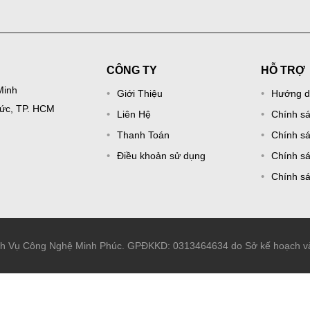
CÔNG TY
HỖ TRỢ
Minh
Giới Thiệu
Hướng d
Đức, TP. HCM
Liên Hệ
Chính s
Thanh Toán
Chính sá
Điều khoản sử dụng
Chính sá
Chính s
ch Vụ Công Nghệ Minh Phúc. GPĐKKD: 0313464634 do Sở kế hoạch và 