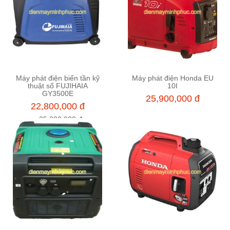
Máy phát điện biến tần kỹ
Máy phát điện Honda EU
Thêm vào giỏ hàng
Thêm vào giỏ hàng
thuật số FUJIHAIA
10I
GY3500E
25,900,000 đ
22,800,000 đ
25,200,000 đ