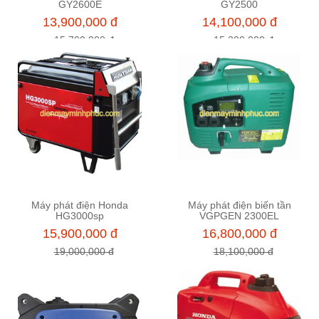
GY2600E
GY2500
13,900,000 đ
14,100,000 đ
15,700,000 đ
15,300,000 đ
Máy phát điện Honda
Máy phát điện biến tần
Thêm vào giỏ hàng
Thêm vào giỏ hàng
HG3000sp
VGPGEN 2300EL
15,900,000 đ
16,800,000 đ
19,000,000 đ
18,100,000 đ