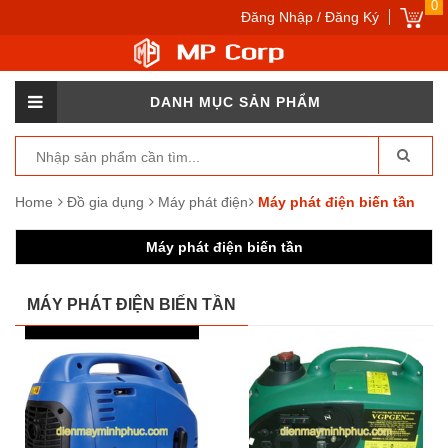
0
Đăng Nhập / Đăng Ký
DANH MỤC SẢN PHẨM
Home
Đồ gia dụng
Máy phát điện
Máy phát điện biến tần
Máy phát điện biến tần
MÁY PHÁT ĐIỆN BIẾN TẦN