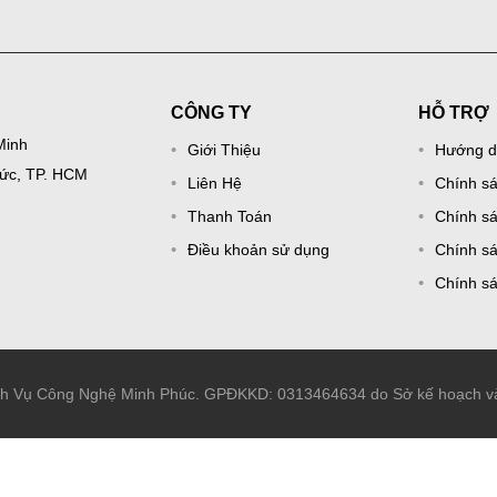
CÔNG TY
HỖ TRỢ
Minh
Giới Thiệu
Hướng d
Đức, TP. HCM
Liên Hệ
Chính s
Thanh Toán
Chính sá
Điều khoản sử dụng
Chính sá
Chính s
ch Vụ Công Nghệ Minh Phúc. GPĐKKD: 0313464634 do Sở kế hoạch và 