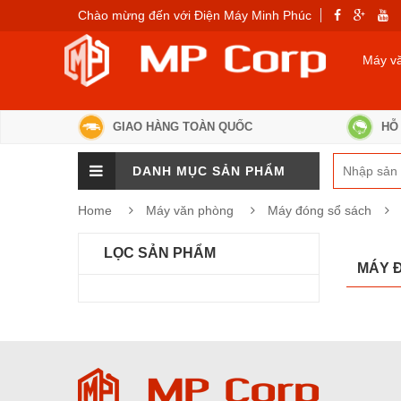
Chào mừng đến với Điện Máy Minh Phúc
Máy v
GIAO HÀNG TOÀN QUỐC
HỖ 
DANH MỤC SẢN PHẨM
Home
Máy văn phòng
Máy đóng sổ sách
LỌC SẢN PHẨM
MÁY 