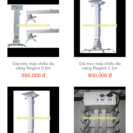
Giá treo máy chiếu đa
Giá treo máy chiếu đa
Thêm vào giỏ hàng
Thêm vào giỏ hàng
năng Regent 0.6m
năng Regent 1.1m
550,000 đ
900,000 đ