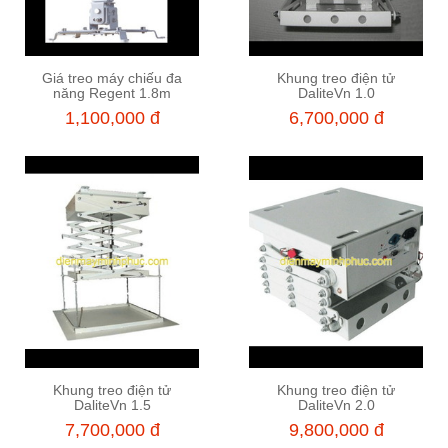
Giá treo máy chiếu đa
Khung treo điện tử
Thêm vào giỏ hàng
Thêm vào giỏ hàng
năng Regent 1.8m
DaliteVn 1.0
1,100,000 đ
6,700,000 đ
Khung treo điện tử
Khung treo điện tử
Thêm vào giỏ hàng
Thêm vào giỏ hàng
DaliteVn 1.5
DaliteVn 2.0
7,700,000 đ
9,800,000 đ