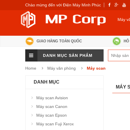
Chào mừng đến với Điện Máy Minh Phúc
Máy v
GIAO HÀNG TOÀN QUỐC
HỖ 
DANH MỤC SẢN PHẨM
Home
Máy văn phòng
Máy scan
DANH MỤC
MÁY 
Máy scan Avision
Máy scan Canon
Máy scan Epson
Máy scan Fuji Xerox