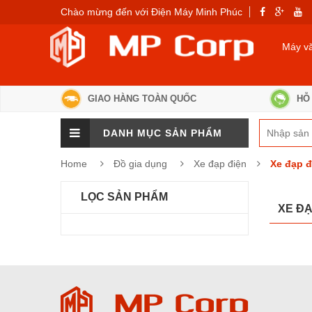
Chào mừng đến với Điện Máy Minh Phúc
Máy v
GIAO HÀNG TOÀN QUỐC
HỖ 
DANH MỤC SẢN PHẨM
Home
Đồ gia dụng
Xe đạp điện
Xe đạp đ
LỌC SẢN PHẨM
XE ĐẠ