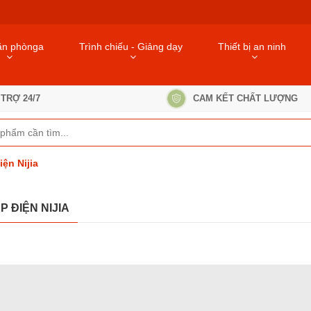
ăn phònga
Trình chiếu - Giảng dạy
Thiết bị an ninh
TRỢ 24/7
CAM KẾT CHẤT LƯỢNG
iện Nijia
P ĐIỆN NIJIA