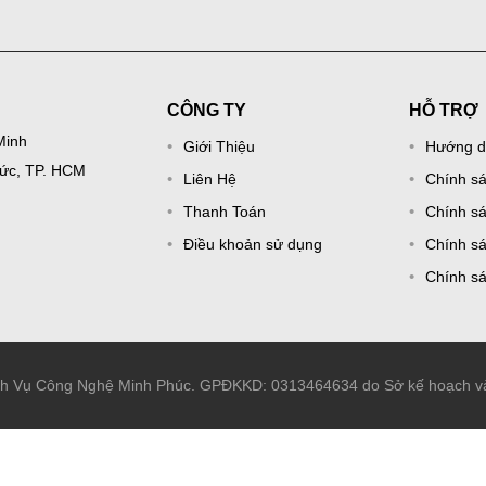
CÔNG TY
HỖ TRỢ
Minh
Giới Thiệu
Hướng d
Đức, TP. HCM
Liên Hệ
Chính s
Thanh Toán
Chính sá
Điều khoản sử dụng
Chính sá
Chính s
ch Vụ Công Nghệ Minh Phúc. GPĐKKD: 0313464634 do Sở kế hoạch và 