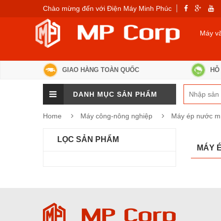
Chào mừng đến với Điện Máy Minh Phúc
Máy v
GIAO HÀNG TOÀN QUỐC
HỖ 
DANH MỤC SẢN PHẨM
Home
Máy công-nông nghiệp
Máy ép nước m
LỌC SẢN PHẨM
MÁY 