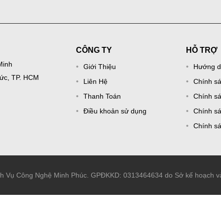
CÔNG TY
HỖ TRỢ
Minh
Giới Thiệu
Hướng d
Đức, TP. HCM
Liên Hệ
Chính s
Thanh Toán
Chính sá
Điều khoản sử dụng
Chính sá
Chính s
ch Vụ Công Nghệ Minh Phúc. GPĐKKD: 0313464634 do Sở kế hoạch và 