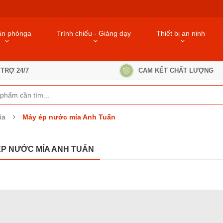
ăn phònga
Trình chiếu - Giảng dạy
Thiết bị an ninh
TRỢ 24/7
CAM KẾT CHẤT LƯỢNG
ía
Máy ép nước mía Anh Tuấn
ÉP NƯỚC MÍA ANH TUẤN