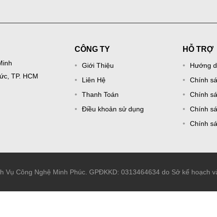
CÔNG TY
HỖ TRỢ
Minh
Giới Thiệu
Hướng d
Đức, TP. HCM
Liên Hệ
Chính s
Thanh Toán
Chính sá
Điều khoản sử dụng
Chính sá
Chính s
ch Vụ Công Nghệ Minh Phúc. GPĐKKD: 0313464634 do Sở kế hoạch và 