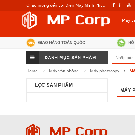
Chào mừng đến với Điện Máy Minh Phúc
Máy v
GIAO HÀNG TOÀN QUỐC
HỖ 
DANH MỤC SẢN PHẨM
Home
Máy văn phòng
Máy photocopy
Má
LỌC SẢN PHẨM
MÁY 