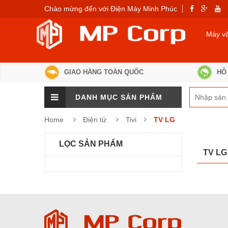
Chào mừng đến với Điện Máy Minh Phúc
Máy v
GIAO HÀNG TOÀN QUỐC
HỖ 
DANH MỤC SẢN PHẨM
Home
Điện tử
Tivi
TV LG
LỌC SẢN PHẨM
TV LG