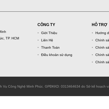
CÔNG TY
HỖ TRỢ
Minh
Giới Thiệu
Hướng d
Đức, TP. HCM
Liên Hệ
Chính s
Thanh Toán
Chính sá
Điều khoản sử dụng
Chính sá
Chính s
ch Vụ Công Nghệ Minh Phúc. GPĐKKD: 0313464634 do Sở kế hoạch và 