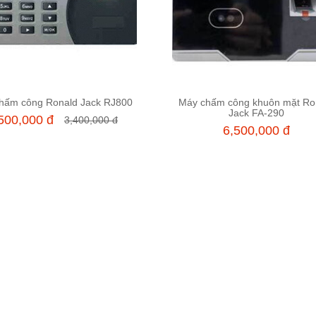
hấm công Ronald Jack RJ800
Máy chấm công khuôn mặt Ro
Thêm vào giỏ hàng
Thêm vào giỏ hàng
Jack FA-290
500,000 đ
3,400,000 đ
6,500,000 đ