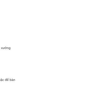
à xưởng
oặc để bàn