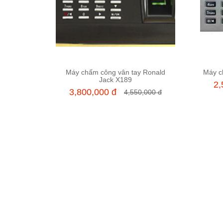
Máy chấm công vân tay Ronald
Máy c
Thêm vào giỏ hàng
Jack X189
2,
3,800,000 đ
4,550,000 đ