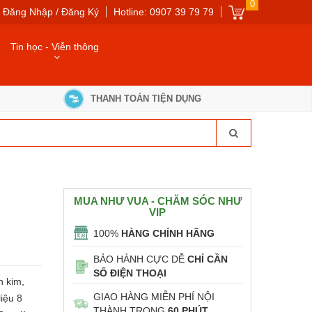
0
Đăng Nhập / Đăng Ký
Hotline: 0907 39 79 79
Tin học - Viễn thông
THANH TOÁN TIỆN DỤNG
MUA NHƯ VUA - CHĂM SÓC NHƯ
VIP
100%
HÀNG CHÍNH HÃNG
BẢO HÀNH CỰC DỄ
CHỈ CẦN
SỐ ĐIỆN THOẠI
n kim,
GIAO HÀNG MIỄN PHÍ NỘI
liệu 8
THÀNH TRONG
60 PHÚT