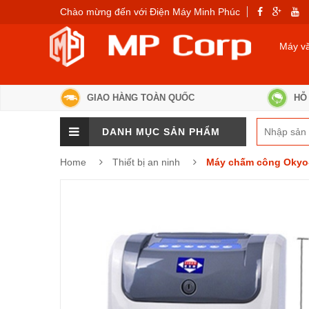
Chào mừng đến với Điện Máy Minh Phúc
Máy v
GIAO HÀNG TOÀN QUỐC
HỖ 
DANH MỤC SẢN PHẨM
Home
Thiết bị an ninh
Máy chấm công Okyo