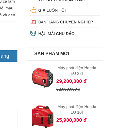
(3 ca làm
 đổi màu
GIÁ
LUÔN TỐT
ỏ và đen.
BÁN HÀNG
CHUYÊN NGHIỆP
HẬU MÃI
CHU ĐÁO
SẢN PHẨM MỚI
hàng
Máy phát điện Honda
EU 22I
29,200,000 đ
32,000,000 đ
Máy phát điện Honda
EU 10I
25,900,000 đ