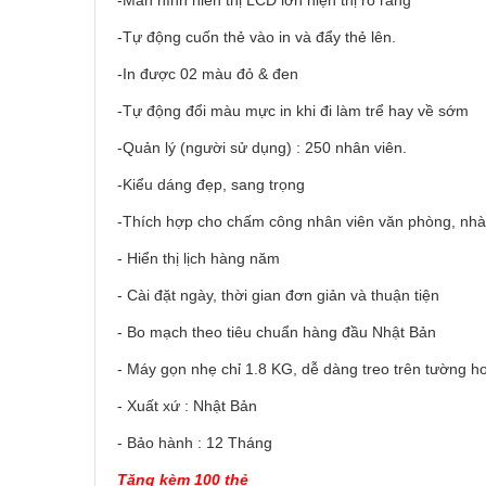
-Màn hình hiển thị LCD lớn hiện thị rõ ràng
-Tự động cuốn thẻ vào in và đẩy thẻ lên.
-In được 02 màu đỏ & đen
-Tự động đổi màu mực in khi đi làm trể hay về sớm
-Quản lý (người sử dụng) : 250 nhân viên.
-Kiểu dáng đẹp, sang trọng
-Thích hợp cho chấm công nhân viên văn phòng, nh
- Hiển thị lịch hàng năm
- Cài đặt ngày, thời gian đơn giản và thuận tiện
- Bo mạch theo tiêu chuẩn hàng đầu Nhật Bản
- Máy gọn nhẹ chỉ 1.8 KG, dễ dàng treo trên tường h
- Xuất xứ : Nhật Bản
- Bảo hành : 12 Tháng
Tặng kèm 100 thẻ