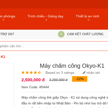
ăn phònga
Trình chiếu - Giảng dạy
Thiết bị an ninh
TRỢ 24/7
CAM KẾT CHẤT LƯỢNG
-K1
Máy chấm công Okyo-K1
Based on 3 ratings
nhận xét
-22%
2,500,000 đ
3,200,000 đ
Item Code: #5444
Máy chấm công thẻ giấy Okyo - K1 sử dụng công nghệ i
đầu in rất bền nhập từ Nhật Bản - Pin bộ nhớ lưu trữ dữ 