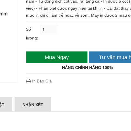
năm - Tự động dịch cột vào, ra, tăng ca - In được 6 cột 
việc) - Phân biệt được ngày hiện tại khi in - Cài đặt thay
mực in khi đi làm trễ hoặc về sớm. Máy in được 2 màu đ
Số
lượng:
Mua Ngay
Tư vấn mua 
HÀNG CHÍNH HÃNG 100%
In Báo Giá
ẬT
NHẬN XÉT