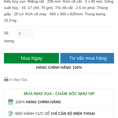
Kiểu hủy vụn. Miệng cắt : 230 mm .Kích cỡ cắt : 3 x 40 mm .Công
xuất hủy : 15- 17 (A4, 70 gm) .Tốc độ cắt : 2,5 m/ phút .Thùng
giấy : 25 Lít .Kích cỡ máy : 465 x 360 x 620mm. Trọng lượng :
15,9 kg.
Số
lượng:
Mua Ngay
Tư vấn mua hàng
HÀNG CHÍNH HÃNG 100%
In Báo Giá
MUA NHƯ VUA - CHĂM SÓC NHƯ VIP
100%
HÀNG CHÍNH HÃNG
BẢO HÀNH CỰC DỄ
CHỈ CẦN SỐ ĐIỆN THOẠI