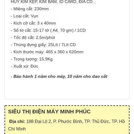
HỦY KIM KẸP, KIM BẤM, ID CARD, ĐĨA CD...
- Miệng cắt: 230mm
- Loại cắt: Vụn
- Kích cỡ cắt: 3 x 40mm
- Số tờ cắt: 15-17 tờ ( A4, 70 gm) / 1CD
- Tốc độ cắt: 2,5m/phút
- Thùng đựng giấy: 25Lít / 7Lít CD
- Kích thước máy: 465 x 360 x 620mm
- Trọng lượng: 15,9Kg
- Xuất xứ: Đức
- Bảo hành 1 năm cho máy, 10 năm cho dao cắt
SIÊU THỊ ĐIỆN MÁY MINH PHÚC
Địa chỉ:
188 Đại Lộ 2, P. Phước Bình, TP. Thủ Đức, TP. Hồ
Chí Minh