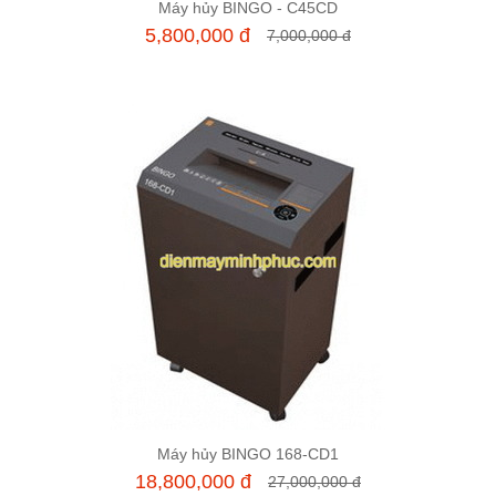
Máy hủy BINGO - C45CD
Thêm vào giỏ hàng
5,800,000 đ
7,000,000 đ
Máy hủy BINGO 168-CD1
Thêm vào giỏ hàng
18,800,000 đ
27,000,000 đ