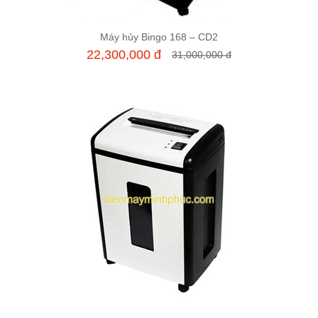
Máy hủy Bingo 168 – CD2
Thêm vào giỏ hàng
22,300,000 đ
31,000,000 đ