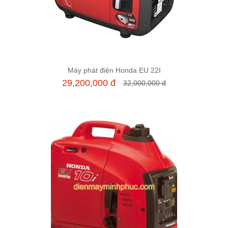
Máy phát điện Honda EU 22I
Thêm vào giỏ hàng
29,200,000 đ
32,000,000 đ