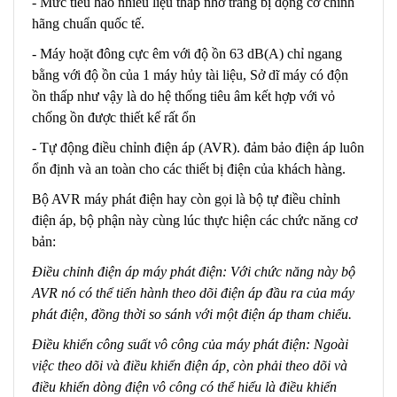
- Mức tiêu hao nhiêu liệu thấp nhờ trang bị động cơ chính
hãng chuẩn quốc tế.
- Máy hoặt đông cực êm với độ ồn 63 dB(A) chỉ ngang
bằng với độ ồn của 1 máy hủy tài liệu, Sở dĩ máy có độn
ồn thấp như vậy là do hệ thống tiêu âm kết hợp với vỏ
chống ồn được thiết kế rất ổn
- Tự động điều chỉnh điện áp (AVR). đảm bảo điện áp luôn
ổn định và an toàn cho các thiết bị điện của khách hàng.
Bộ AVR máy phát điện hay còn gọi là bộ tự điều chỉnh
điện áp, bộ phận này cùng lúc thực hiện các chức năng cơ
bản:
Điều chỉnh điện áp máy phát điện: Với chức năng này bộ
AVR nó có thể tiến hành theo dõi điện áp đầu ra của máy
phát điện, đồng thời so sánh với một điện áp tham chiếu.
Điều khiển công suất vô công của máy phát điện: Ngoài
việc theo dõi và điều khiển điện áp, còn phải theo dõi và
điều khiển dòng điện vô công có thể hiểu là điều khiển