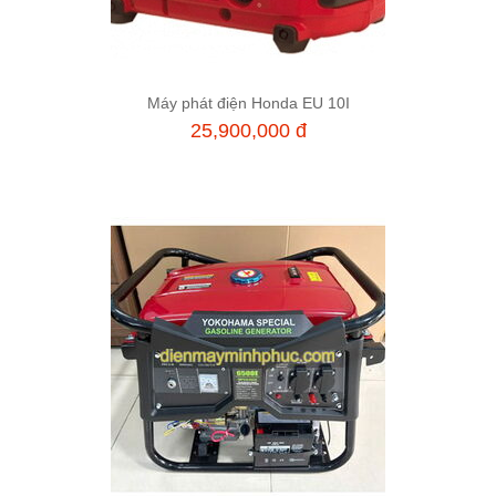
Máy phát điện Honda EU 10I
Thêm vào giỏ hàng
25,900,000 đ