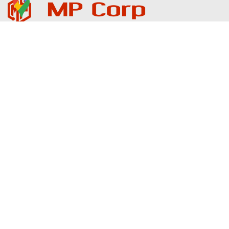
THÔNG TIN LIÊN HỆ
Trụ sở : 188 Đại Lộ 2, Phường Phước Long, TP. Hồ Chí Minh
Địa chỉ củ: 188 Đại Lộ 2, Phường Phước Bình, TP. Thủ Đức, TP.
HCM
Hotline 24/7: 0907 39 79 79 (Call & Zalo)
Email: dienmayminhphuc@gmail.com
CÔNG TY
Giới Thiệu
Liên Hệ
Thanh Toán
Điều khoản sử dụng