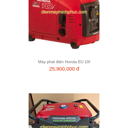
Máy phát điện Honda EU 10I
Thêm vào giỏ hàng
25,900,000 đ