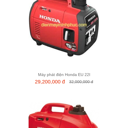
Máy phát điện Honda EU 22I
Thêm vào giỏ hàng
29,200,000 đ
32,000,000 đ