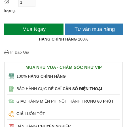
Số
lượng:
Mua Ngay
Tư vấn mua hàng
HÀNG CHÍNH HÃNG 100%
In Báo Giá
MUA NHƯ VUA - CHĂM SÓC NHƯ VIP
100%
HÀNG CHÍNH HÃNG
BẢO HÀNH CỰC DỄ
CHỈ CẦN SỐ ĐIỆN THOẠI
GIAO HÀNG MIỄN PHÍ NỘI THÀNH TRONG
60 PHÚT
GIÁ
LUÔN TỐT
BÁN HÀNG
CHUYÊN NGHIỆP