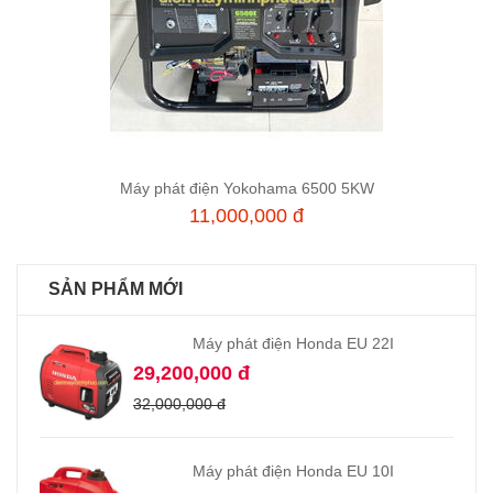
Máy phát điện Yokohama 6500 5KW
Thêm vào giỏ hàng
11,000,000 đ
SẢN PHẨM MỚI
Máy phát điện Honda EU 22I
29,200,000 đ
32,000,000 đ
Máy phát điện Honda EU 10I