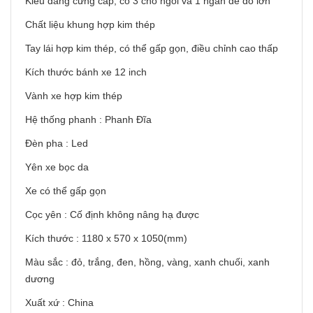
Kiểu dáng cứng cáp, có 3 chỗ ngồi và 1 ngăn để đồ lớn
Chất liệu khung hợp kim thép
Tay lái hợp kim thép, có thể gấp gọn, điều chỉnh cao thấp
Kích thước bánh xe 12 inch
Vành xe hợp kim thép
Hệ thống phanh : Phanh Đĩa
Đèn pha : Led
Yên xe bọc da
Xe có thể gấp gọn
Cọc yên : Cố định không nâng hạ được
Kích thước : 1180 x 570 x 1050(mm)
Màu sắc : đỏ, trắng, đen, hồng, vàng, xanh chuối, xanh
dương
Xuất xứ : China